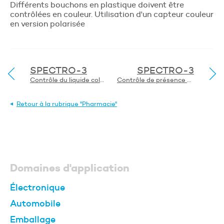
Différents bouchons en plastique doivent être
contrôlées en couleur. Utilisation d'un capteur couleur
Envoyer
en version polarisée
SPECTRO-3
SPECTRO-3
Contrôle du liquide coloré
Contrôle de présence d’une spatule en plastique dans un emballage de médicaments
Retour à la rubrique "Pharmacie"
Domaines d'application
Électronique
Automobile
Emballage