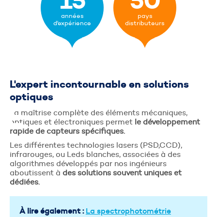
15
50
années
pays
d'expérience
distributeurs
NS
L'expert incontournable en solutions
optiques
UE
La maîtrise complète des éléments mécaniques,
optiques et électroniques permet
le développement
rapide de capteurs spécifiques.
Les différentes technologies lasers (PSD,CCD),
E
infrarouges, ou Leds blanches, associées à des
algorithmes développés par nos ingénieurs
aboutissent à
des solutions souvent uniques et
dédiées.
À lire également :
La spectrophotométrie