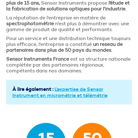
plus de 15 ans,
Sensor Instruments propose
l’étude et
Votre téléphone
*
la fabrication de solutions optiques pour l’industrie.
La réputation de l'entreprise en matière de
spectrophotomètrie
n'est plus à démontrer avec une
gamme de produit de qualité et performants.
Envoyer
Pour un service et une distribution technique toujours
plus efficace, l'entreprise a constitué
un reseau de
partenaires dans plus de 50 pays du mondes.
Sensor Instruments France
est sa structure nationale
complétée par des partenaires régionaux,
compétents dans nos domaines.
À lire également :
L'expertise de Sensor
Instrument en micrométrie et télémétrie