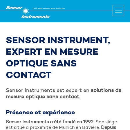
SENSOR INSTRUMENT,
EXPERT EN MESURE
OPTIQUE SANS
CONTACT
Être rappelé par un conseiller
Veuillez renseignez les deux champs ci-dessous qui
nous permettrons de vous recontacter rapidement.
Sensor Instruments est expert en
solutions de
mesure optique sans contact.
Votre nom et prénom
*
Présence et expérience
Sensor Instruments a été fondé en 1992.
Son siège
est situé à proximité de Munich en Bavière.
Depuis