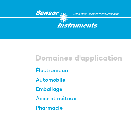
Être rappelé par u
Veuillez renseignez les deux 
Domaines d'application
Électronique
Votre nom et prénom
*
Automobile
Emballage
Acier et métaux
Votre téléphone
*
Pharmacie