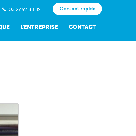
Contact rapide
03 27 97 83 32
QUE
L'ENTREPRISE
CONTACT
r rapidement.