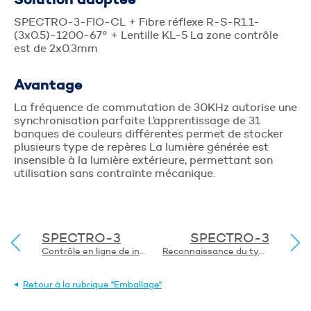
SPECTRO-3-FIO-CL + Fibre réflexe R-S-R1.1-
(3x0.5)-1200-67° + Lentille KL-5 La zone contrôle
Envoyer
est de 2x0.3mm
Avantage
La fréquence de commutation de 30KHz autorise une
synchronisation parfaite L’apprentissage de 31
banques de couleurs différentes permet de stocker
plusieurs type de repères La lumière générée est
insensible à la lumière extérieure, permettant son
utilisation sans contrainte mécanique.
SPECTRO-3
SPECTRO-3
Contrôle en ligne de intensités de spot fluorescent
Reconnaissance du type de bouteilles en verre en vue de leur recyclage
Retour à la rubrique "Emballage"