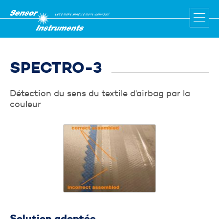
SPECTRO-3
Détection du sens du textile d'airbag par la
Être rappelé par un conseiller
couleur
Veuillez renseignez les deux champs ci-dessous qui
nous permettrons de vous recontacter rapidement.
Votre nom et prénom
*
Votre téléphone
*
Solution adoptée