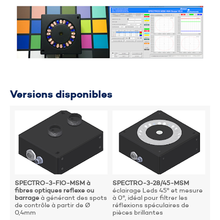
Veuillez renseignez les deux champs ci-dessous qui
nous permettrons de vous recontacter rapidement.
Votre nom et prénom
*
Versions disponibles
Votre téléphone
*
Envoyer
SPECTRO-3-FIO-MSM à
SPECTRO-3-28/45-MSM
SP
fibres optiques reflexe ou
éclairage Leds 45° et mesure
des
barrage
à générant des spots
à 0°, idéal pour filtrer les
sy
de contrôle à partir de Ø
réflexions spéculaires de
co
0,4mm
pièces brillantes
lu