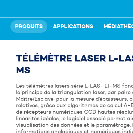
PRODUITS
APPLICATIONS
MÉDIATHÈ
TÉLÉMÈTRE LASER L-LAS
MS
Les télémètres lasers série L-LAS- LT-MS fon
le principe de la triangulation laser, par paire
Maître/Esclave, pour la mesure d’épaisseurs, 
n conseiller
relatives, grâce aux algorithmes de calcul A+
de récepteurs numériques CCD hautes résolut
champs ci-dessous qui nous permettrons de vous recontacte
linéarités idéales, le logiciel associé permet a
visualisation des données et le paramétrage. 
informations analogiques et numériques ind