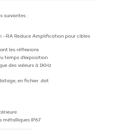
s suivantes :
n –RA Reduce Amplification pour cibles
nt les réflexions
u temps d’exposition
ue des valeurs à 1KHz
atage, en fichier .dat
térieure
s métalliques IP67