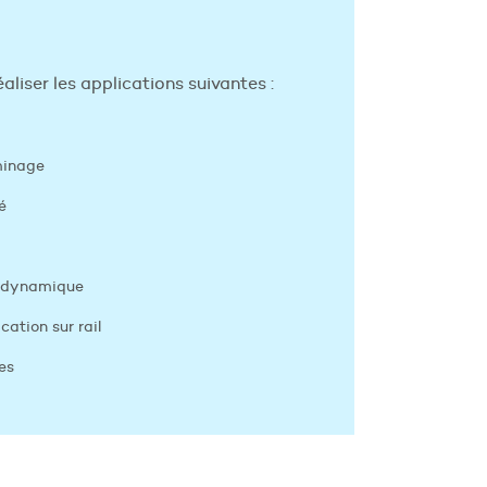
liser les applications suivantes :
minage
é
n dynamique
cation sur rail
es