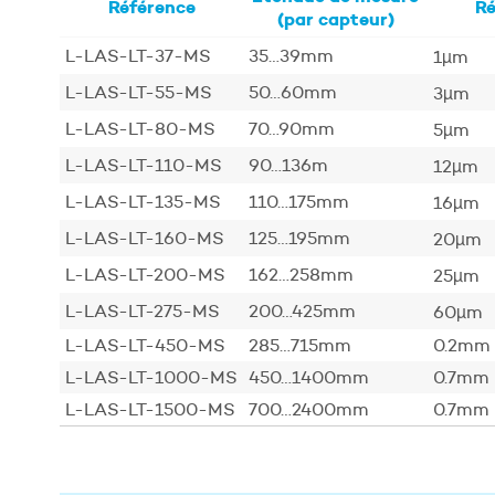
Référence
Ré
(par capteur)
L-LAS-LT-37-MS
35…39mm
1µm
L-LAS-LT-55-MS
50…60mm
3µm
L-LAS-LT-80-MS
70…90mm
5µm
L-LAS-LT-110-MS
90…136m
12µm
L-LAS-LT-135-MS
110…175mm
16µm
L-LAS-LT-160-MS
125…195mm
20µm
L-LAS-LT-200-MS
162…258mm
25µm
L-LAS-LT-275-MS
200…425mm
60µm
L-LAS-LT-450-MS
285…715mm
0.2mm
L-LAS-LT-1000-MS
450…1400mm
0.7mm
L-LAS-LT-1500-MS
700…2400mm
0.7mm