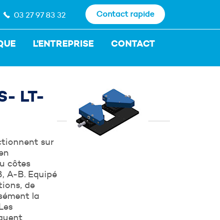
Contact rapide
03 27 97 83 32
QUE
L'ENTREPRISE
CONTACT
- LT-
ctionnent sur
 en
ou côtes
B, A-B. Equipé
ions, de
r rapidement.
isément la
Les
iquent