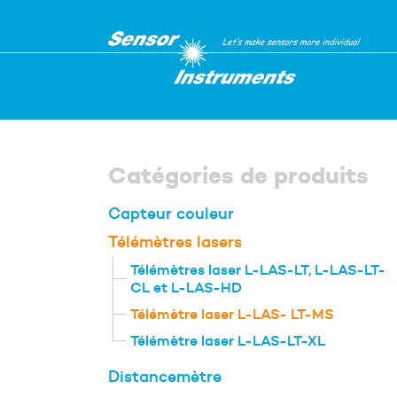
Catégories de produits
Capteur couleur
Télémètres lasers
Télémètres laser L-LAS-LT, L-LAS-LT-
CL et L-LAS-HD
Être rappelé par u
Télémètre laser L-LAS- LT-MS
Télémètre laser L-LAS-LT-XL
Veuillez renseignez les deux 
Distancemètre